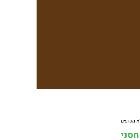
א מפגעים.
סני