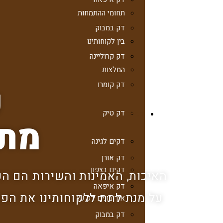
תחומי ההתמחות
דק במבוק
בין לקוחותינו
דק קרוליינה
המלצות
דק קומרו
כ
דק טיק
דקים
מתכ
דקים לגינה
דק אורן
דקים בצפון
האיכות, האמינות והשירות הם הכ
דק איפאה
על מנת לתת ללקוחותינו את הפת
איך בונים דק עץ
דק במבוק