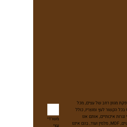
פקת מגוון רחב של עצים, מכל
סוג ולכל שימוש, ואנו עובדים עם ספקים איכותיים בעולם, העומדים בסטנדרטים המחמירים ביותר. חברתנו פועלת כ-ONE STOP SHOP בכל הקשור לעץ ומוצריו, כולל
נגרות איכותיים, אותם אנו
משרדי
מייבאים. בניית פרגולות עץ, דקים מעץ, גגות, גדרות, בתי עץ ועוד רבים אחרים.אנו מספקים לנגרים ולקבלנים את מוצרי הבסיס, כגון: דיקטים, MDF, מלמין ועוד, בהם איננו
עצי