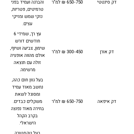
דק סינטטי
650-750 ₪ למ"ר
והברגה ועמיד בפני
טרמיטים, פטריות,
נזקי שמש ומזיקי
עצים.
עץ רך, שמידי 6
חודשים דורש
שימון, צביעה ושיוף,
דק אורן
300-450 ₪ למ"ר
אולם מהווה אופציה
זולה עם תוצאה
מרשימה.
בעל גוון חום כהה,
נחשב מאוד עמיד
ומסוגל לשאת
דק איפאה
650-750 ₪ למ"ר
משקלים כבדים.
בחירה מאוד נפוצה
בקרב הקהל
הישראלי.
בעל טקסטורה