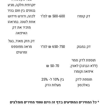
יוקרתית חלקה, מגיע
בגוונים בין חום בהיר
דק קומרו
500-600 ₪ למ"ר
לכהה, ודורש חידוש
אחת לשנה. במראהו
מזכיר את דק
האיפאה
דק חזק מאוד, בעל
דק במבוק
650-750 ₪ למ"ר
מראה מפוספס
ומרשים
תוספת לדק סמוי
(ללא הברגה) לאורן,
50-70 ₪
איפאה וקומרו
תוספת לדק
בין 10% ל- 25%
באלכסון
מעלות הדק
* כל המחירים המופיעים בדף זה הינם טווחי מחירים מומלצים