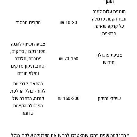
תומך
תוספת עלות למ"ר
עבור הקמת פרגולה
10-30 ₪
מקרים חריגים
על קרקע שאינה
מרוצפת
צביעה ושיוף להגנה
מפני רקבון, סדקים,
צביעת פרגולה
70-150 ₪
פטריות, חלודה
וחידוש
וטחב, תיקון סדקים
ומילוי חורים
בהתאם לדרישת
לקוח- כולל החלפת
שיפוץ ותיקון
150-300 ₪
קורות, הרחבה של
הפרגולה הקיימת
וכדומה
* מדי כמה שנים ייתכן שתצטרכו לחדש את הפרגולה שלכם בגלל