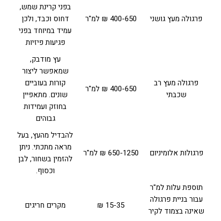
בפני קרינת שמש,
פרגולה מעץ גושני
400-650 ₪ למ"ר
דחוס וכבד, ולכן
עמיד במיוחד בפני
פגיעות פיזיות
עץ מודבק,
שמאפשר ליצור
פרגולה מעץ רב
קורות בעוביים
400-650 ₪ למ"ר
שכבתי
שונים. מתאפיין
בחוזק ועמידות
גבוהים
להבדיל מהעץ, בעל
מראה מתכתי. ניתן
פרגולות אלומיניום
650-1250 ₪ למ"ר
להזמין בשחור, לבן
וכסוף.
תוספת עלות למ"ר
עבור בניית פרגולה
15-35 ₪
מקרים חריגים
שאינה בצמוד לקיר