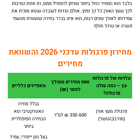
בלבד הוא המחיר הזול ביותר שניתן להתחיל ממנו, וזו אחת הסיבות
לכך שעץ האורן כל כך נפוץ, אולם הודות לעובדה שהוא מוכיח את
עמידותו לאורך שנים רבות, הוא אינו בגדר בחירה שנעשית מטעמי
פשרה או טרנד חולף.
מחירון פרגולות עדכני 2026 והשוואת
מחירים
עלויות של פרגולות
טווח מחירים מומלץ
עץ – כמה עולה
מאפיינים כלליים
למטר (₪)
פרגולה?
בגלל מחירו
פרגולה מעץ אורן
האטרקטיבי הוא
350-600 ₪ למ"ר
(מודבק/גושני)
הבחירה הפופולרית
ביותר
בעל גוון ייחודי, עמיד