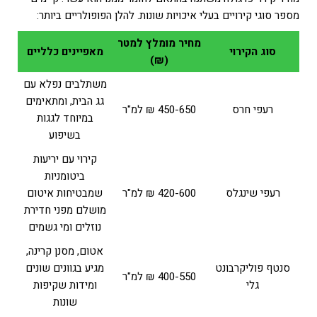
מספר סוגי קירויים בעלי איכויות שונות. להלן הפופולריים ביותר:
מחיר מומלץ למטר
סוג הקירוי
מאפיינים כלליים
(₪)
משתלבים נפלא עם
גג הבית, ומתאימים
רעפי חרס
450-650 ₪ למ"ר
במיוחד לגגות
בשיפוע
קירוי עם יריעות
ביטומניות
רעפי שינגלס
420-600 ₪ למ"ר
שמבטיחות איטום
מושלם מפני חדירת
נוזלים ומי גשמים
אטום, מסנן קרינה,
סנטף פוליקרבונט
מגיע בגוונים שונים
400-550 ₪ למ"ר
גלי
ומידות שקיפות
שונות