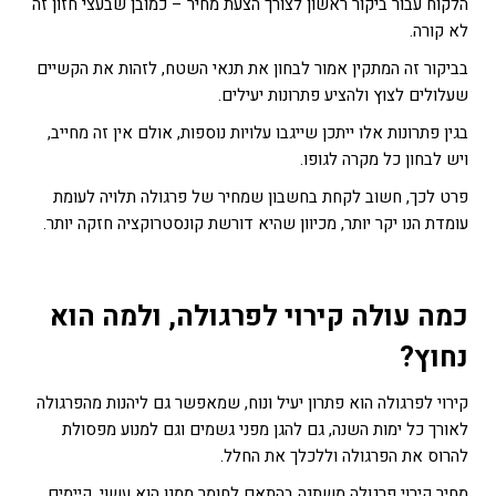
הלקוח עבור ביקור ראשון לצורך הצעת מחיר – כמובן שבעצי חזון זה
לא קורה.
בביקור זה המתקין אמור לבחון את תנאי השטח, לזהות את הקשיים
שעלולים לצוץ ולהציע פתרונות יעילים.
בגין פתרונות אלו ייתכן שייגבו עלויות נוספות, אולם אין זה מחייב,
ויש לבחון כל מקרה לגופו.
פרט לכך, חשוב לקחת בחשבון שמחיר של פרגולה תלויה לעומת
עומדת הנו יקר יותר, מכיוון שהיא דורשת קונסטרוקציה חזקה יותר.
כמה עולה קירוי לפרגולה
,
ולמה הוא
נחוץ
?
קירוי לפרגולה הוא פתרון יעיל ונוח, שמאפשר גם ליהנות מהפרגולה
לאורך כל ימות השנה, גם להגן מפני גשמים וגם למנוע מפסולת
להרוס את הפרגולה וללכלך את החלל.
מחיר קירוי פרגולה משתנה בהתאם לחומר ממנו הוא עשוי. קיימים