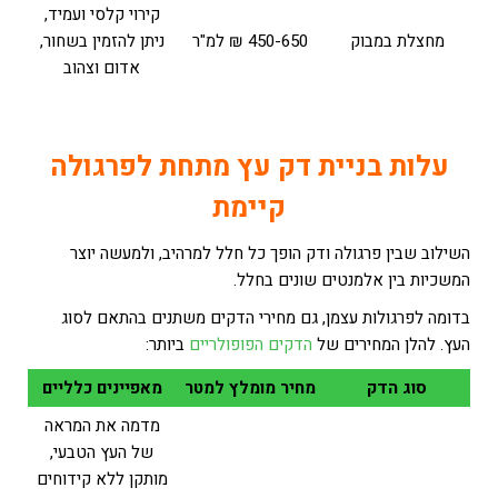
קירוי קלסי ועמיד,
מחצלת במבוק
450-650 ₪ למ"ר
ניתן להזמין בשחור,
אדום וצהוב
עלות בניית דק עץ
מתחת לפרגולה
קיימת
השילוב שבין פרגולה ודק הופך כל חלל למרהיב, ולמעשה יוצר
המשכיות בין אלמנטים שונים בחלל.
בדומה לפרגולות עצמן, גם מחירי הדקים משתנים בהתאם לסוג
העץ. להלן המחירים של
הדקים הפופולריים
ביותר:
סוג הדק
מחיר מומלץ למטר
מאפיינים כלליים
מדמה את המראה
של העץ הטבעי,
מותקן ללא קידוחים