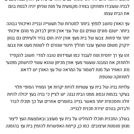
לבניה שעובדו ותוחזקו בצורה מקצועית על מנת שניתן יהיה לבנות בהם
את הבית עצמו.
עץ האורן נחשב לנפוץ ביותר למטרות של תעשייה ובנייה ואיכותי גבוהה
ביותר. ישנם סוגים שונים גם של עצי אורן וניתן לבדוק מי מהם איכותי
יותר ומי פחות. צבעו של בית מעץ אורן יהיה חום בהיר ולעיתים גם בגוון
ירקרק משום שהעץ עובר תהליך חיטוי שגורם לו לשנות מעט את צבעו.
זהו עץ רך יחסית ונוח לעבוד כמו ועמידותו טובה למדי. חשוב להקפיד
ולתחזק את המבנה שעשוי מעץ אורן מכיוון שהוא עשוי להישחק מפגעי
מזג האוויר ועל מנת לשמור על המראה של עץ האורן יש לדאוג
לתחזוקה שוטפת.
עלויות בניה של בית עץ עשויות להיות יקרות אך המחיר הסופי תלוי
בעיקר בכמות ובסוג ממנו הבית נבנה. יש לציין כי בניה בעץ יכולה להיות
זולה וחסכונית יותר מאשר בנייה בחומרים אחרים ועל כך תוכלו לברר
ולבדוק בטרם יצירת תכנית לבנייה.
בשלב התכנית תוכלו להחליט על בית עץ מעוצב ובאמצעות העץ ליצור
מגוון סגנונות ועיצובים. כמו כן, קיימת האפשרות להזמין בית עץ בהזמנה.