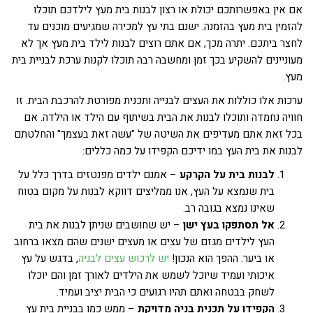
אם אין באפשרותכם יכולת או רצון לבנות בית מעץ לילדכם תוכלו
להזמין בית מעץ בהזמנה. ישנם בתי עץ למכירה שמגיעים מוכנים עד
לחצר ביתכם. יתרה מכך, אם אתם רוצים לבנות לילד בית מעץ אך לא
מעוניינים להשקיע בכך זמן ומחשבה רבה תוכלו לקנות ערכת לבניית בית
מעץ.
ערכות אלו כוללות את העצים לבנייה ותכנית מפורטת להרכבת הבית. זו
חוויה נחמדה ותוכלו לבנות את הבית בשיתוף עם הילד או הילדה. אם
בכל זאת אתם מעדיפים את השיטה של "עשה זאת בעצמך" והחלטתם
לבנות את בית העץ במו ידיכם הקפידו על כמה כללים:
לבנות בית על הקרקע
– אמנם ילדים מפנטזים בדרך כלל על
בית שנמצא על העץ, אנו ממליצים דווקא לבנות על מקום בטוח
שאינו נמצא בגובה רב.
אל תסתפקו בעץ ישן
– יש שחושבים שניתן לבנות את בית
העץ לילדים מגזם של עצים או מעצים ישנים שהם מצאו ברחוב
או ביער. ההפך הוא הנכון!
יש לרכוש עצים לבניה
, בדגש על עץ
איכותי ועמיד שיוכל לשמש את הילדים לאורך זמן והם יוכלו
לשחק בבטחה ואתם תהיו רגועים כי הבית יציב ועמיד.
הקפידו על תכנית בניה מדויקת
– ממש כמו בבניית בית עץ