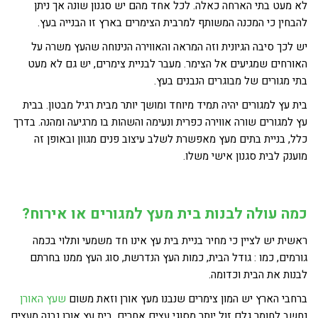
לא מעט בתי הארחה כאלה. לכל אחד מהם יש סגנון שונה אך ניתן
להבחין כי המכנה המשותף למרבית הצימרים בארץ זו הבנייה בעץ.
יש לכך סיבה הגיונית וזה המראה והאווירה הנינוחה שהעץ משרה על
האורחים שמגיעים אל הצימר. מעבר לבניית צימרים, יש גם לא מעט
בתי מגורים של מבוגרים הנבנים בעץ.
בית עץ למגורים יהיה תמיד מיוחד ומושך יותר מבית רגיל מבטון. בבית
עץ למגורים שורה אווירה כפרית ונעימה והשהות בו מרגיעה ומהנה. בדרך
כלל, בניית בתים מעץ מאפשרת לשלב עיצוב פנים מגוון ובאופן זה
מוענק לבית סגנון אישי משלו.
כמה עולה לבנות בית מעץ למגורים או אירוח?
ראשית יש לציין כי מחיר בניית בית עץ אינו חד משמעי ותלוי בכמה
גורמים, כמו : גודל הבית, כמות העץ הנדרשת, סוג העץ ממנו בחרתם
לבנות את הבית וכדומה.
ברחבי הארץ יש המון צימרים שנבנו מעץ אורן וזאת משום
שעץ האורן
נחשב לחומר גלם זול יותר מסוגי עצים אחרים. בית עץ אורן נבנה מעצים