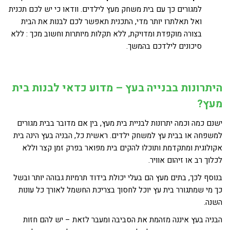
למגורים כך עם בית משחק מעץ לילדים. וודאו כי יש לכם תכנית
ואל תאלתרו יותר מדי, התכנית תאפשר לכם לבנות את הבית
בצורה מוקפדת ומדויקת, ללא תקלות מיותרות וחשוב מכך : ללא
סיכונים לילדכם בהמשך.
היתרונות בבנייה בעץ – מדוע כדאי לבנות בית
מעץ?
ישנם כמה וכמה יתרונות לבניית בית מעץ, בין אם מדובר בבית מגורים
למשפחה או בבית עץ למשחק ילדים. ראשית כל, הבניה בעץ הינה בית
אקולוגית ומתקדמת ותוכלו להקים בית מפואר בפרק זמן קצר וללא
לכלוך רב או זיהום אוויר.
בנוסף לכך, בתים מעץ הם בעלי יכולת בידוד תרמיות גבוהה יותר ובשל
כך מי שמתגורר בית עץ יוכל לחסוך בצריכת החשמל לאורך כל עונות
השנה.
הבניה בעץ איננה מזהמת את הסביבה ומעבר לזאת – יש להם חזות