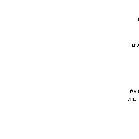
פים
 אלו
 כחול