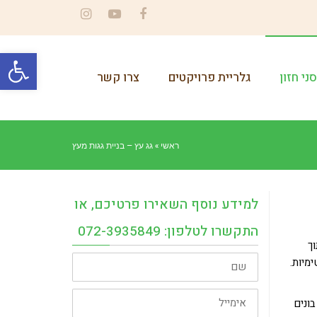
Instagram
YouTube
Facebook
פתח סרגל
ני חזון
גלריית פרויקטים
צרו קשר
ראשי
»
גג עץ – בניית גגות מעץ
למידע נוסף השאירו פרטיכם, או
התקשרו לטלפון: 072-3935849
ך
שם
מיות.
אימייל
בונים