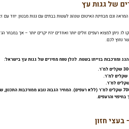
ים של גגות עץ
ת המראה וגם מבחינת האיטום שנהוג לעשות בבתים עם גגות מבטון. יחד עם זא
 לו. ניתן למצוא רעפים זולים יותר ואחדים יהיו יקרים יותר – אך במבחר הגד
שר נחוץ לכם.
גג ומורכבות בנייתו בשטח. להלן טווח מחירים של גגות עץ בישראל:
תקרת עץ חשופה – החל מ- 500 שקלים ועד ל- 700 שקלים למ"ר (ללא רעפים). המחיר הגבוה נובע ממורכבות התכנון, 
בחיפוי והרעפים.
בעצי חזון