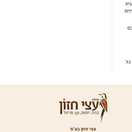
בית
רות
כם
 כל
עצי חזון בע"מ