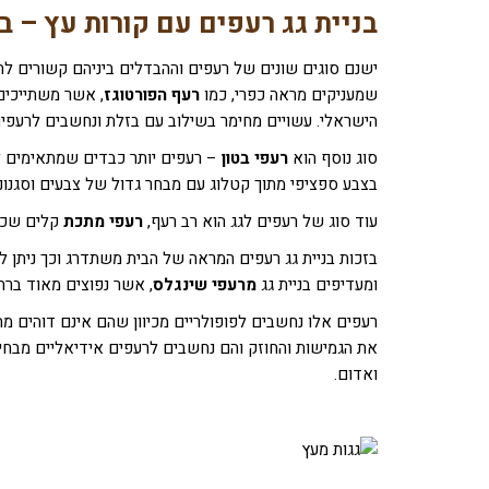
בניית גג רעפים עם קורות עץ – ב
ישנם סוגים שונים של רעפים וההבדלים ביניהם קשורים להיב
שמעניקים מראה כפרי, כמו
רעף הפורטוגז
, אשר משתייכים 
הישראלי. עשויים מחימר בשילוב עם בזלת ונחשבים לרעפים
סוג נוסף הוא
רעפי בטון
– רעפים יותר כבדים שמתאימים לק
בצבע ספציפי מתוך קטלוג עם מבחר גדול של צבעים וסגנונו
עוד סוג של רעפים לגג הוא רב רעף,
רעפי מתכת
קלים שכמע
בזכות בניית גג רעפים המראה של הבית משתדרג וכך ניתן ליי
ומעדיפים בניית גג
מרעפי שינגלס
, אשר נפוצים מאוד ברח
רעפים אלו נחשבים לפופולריים מכיוון שהם אינם דוהים מ
את הגמישות והחוזק והם נחשבים לרעפים אידיאליים מבחינת 
ואדום.