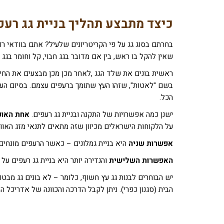
כיצד מתבצע תהליך בניית גג רעפ
בחרתם בסוג גג על פי הקריטריונים שלעיל? אתם בוודאי רו
שאין להקל בו ראש, בין אם מדובר בגג חבוי, קל וחומר בגג 
ראשית בונים את שלד הגג ,לאחר מכן מכן מבצעים את החיפ
בשם "לאטות", שזהו העץ שתומך ברעפים עצמם. בסיום העבו
הכל.
ישנן כמה אפשרויות של התקנה ובניית גג רעפים.
אחת האופ
על הלקוחות הישראלים מכיוון שזה מתאים לתנאי מזג האוויר 
אפשרות שניה
היא בניית גמלונים – כאשר הרעפים מונחים 
האפשרות השלישית
והנדירה יותר היא בניית גג רעפים על 
יש הבוחרים לבנות גג עץ חשוף, כלומר – לא בונים גג מבטו
הבית (סגנון כפרי). ניתן לקבל הדרכה והכוונה של אדריכ