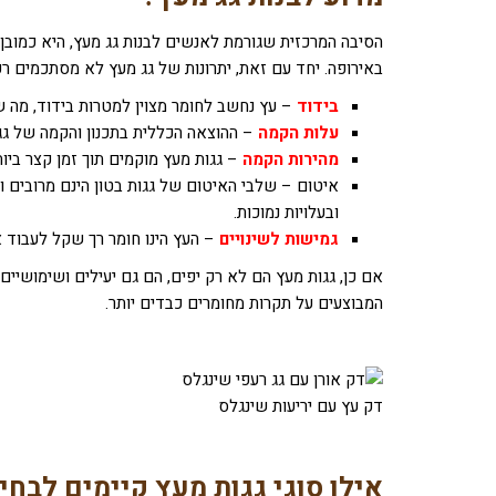
הסיבה המרכזית שגורמת לאנשים לבנות גג מעץ, היא כמוב
באירופה. יחד עם זאת, יתרונות של גג מעץ לא מסתכמים רק
בידוד
–
עץ נחשב לחומר מצוין למטרות בידוד, מה ש
עלות הקמה
–
ההוצאה הכללית בתכנון והקמה של גג
מהירות הקמה
–
גגות מעץ מוקמים תוך זמן קצר ביו
איטום – שלבי האיטום של גגות בטון הינם מרובים ו
ובעלויות נמוכות.
גמישות לשינויים
–
העץ הינו חומר רך שקל לעבוד א
אם כן, גגות מעץ הם לא רק יפים, הם גם יעילים ושימושיים.
המבוצעים על תקרות מחומרים כבדים יותר.
דק עץ עם יריעות שינגלס
אילו סוגי גגות מעץ קיימים לבחי