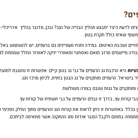
ים?
צים לדעת כיצד יתבצע תהליך הבנייה של הגג? ובכן, מדובר בהליך אדריכלי-
חשוף שאינו כולל תקרת בטון.
ויים ושכבת האיטום. במידה ותהיו מעוניינים גם ברעפים, יש להשתמש באל
דה מיישמים מרזב תואם ואסתטי ומאווררי יניקה לאוורור החלל שמתחת לגג,
ציות
היא הרכבת גג הרעפים על גבי גג בטון קיים. אפשרות זו נחשבת למועד
בישראל. הרעפים מותקנים על גג הבטן בזווית, לכיוון מרכז הגג.
ומותקנים על גגות שנבנו בצורה משולשת.
גבי קורות עץ, בדרך זו נבנים הרעפים על גבי תשתית של קורות עץ.
ן בכלל. באפשרות זו ניתן לראות את קורות הגג והרעפים מתוך החלק הפנימי 
ל המתמחה בתחום ולקבל הסבר אודות סוג ההתקנה אשר מתאימה לביתכם.