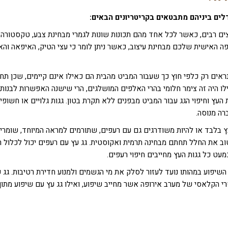
ים ביניהם מתבטאים בקריטריונים הבאים:
עצים רבים, כאשר לכל אחד מהם תכונות שונות לגמרי מבחינת צבע, טקסטורה,
 האישית שלכם מבחינת עיצוב, כאשר ניתן לומר כי עצי הטיק, האיפאה והאו
 נראים רק כלפי חוץ כך שעבור המביט מהבית הם כאילו אינם קיימים, שכן תח
ו היה זה צימר חלומי בהרי האלפים המושלגים, הרי שישנה האפשרות לבנות 
עץ וחיפוי הגג עבור המביט מבפנים ללא תקרת בטון. גגות גלויים או חשופי
רה מנוסה.
עץ בלבד או להיות משודרגים גם עם רעפים, שתורמים למראה המיוחד, שומרי
 טוב את החלל תחתם מבחינה תרמית ואקוסטית. גג עץ עם רעפים יכול לכלול ר
עט כל גגות העץ מחייבים חיפוי רעפים.
 השיפוע במהותו נועד לעזור לסלק את מי הגשמים ולמנוע חדירת רטיבות. גג 
 הקלאסי של מערב אירופה אשר מחייב שיפוע, ואילו גג עץ עם שיפוע מתון