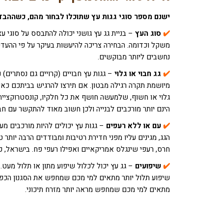
ישנם מספר סוגי גגות עץ שתוכלו לבחור מהם, כשההבדל
✔️
סוג העץ
– בניית גג עץ גושני יכולה להתבסס על סוגי 
משקל וכדומה. הבחירה צריכה להיעשות בעיקר על פי ההעדפה
נחשבים ליותר מבוקשים.
✔️
גג חבוי או גלוי
– גגות עץ חבויים (קרויים גם נסתרים)
מיושמת תקרה רגילה מבטון. אם תירצו להרגיש בביתכם כאיל
גלוי או חשוף, שלמעשה חושף את כל חלקיו, קונסטרוקציית ה
הינם יותר מורכבים לבנייה ולכן חשוב מאוד להתקשר עם חב
✔️
עם או ללא רעפים
– גגות עץ יכולים להיות מורכבים מ
הגג, מגינים עליו מפני חדירת רטיבות ומבודדים הרבה יותר
חרס, רעפי שינגלס אמריקאיים ואפילו רעפי פח. בישראל, כמ
✔️
שיפועים
– גג עץ יכול לכלול שיפוע מתון או תלול מעט.
שיפוע תלול יותר מתאים למי מכם שמחפש את הסגנון הכפרי
מתאים למי מכם שמחפש מראה יותר מזרח תיכוני.