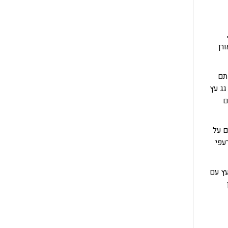
רן
תם
גג עץ
ם
ם על
עפי
עץ עם