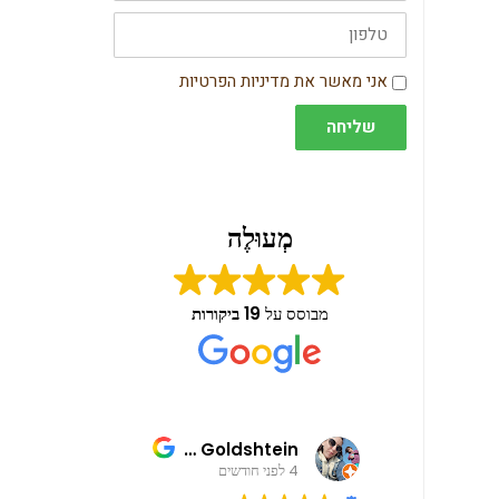
טלפון
הסכמה
אני מאשר את מדיניות הפרטיות
שליחה
מְעוּלֶה
מבוסס על
19 ביקורות
lan
Shani Goldshtein
4 לפני חודשים
4 לפני חודשים