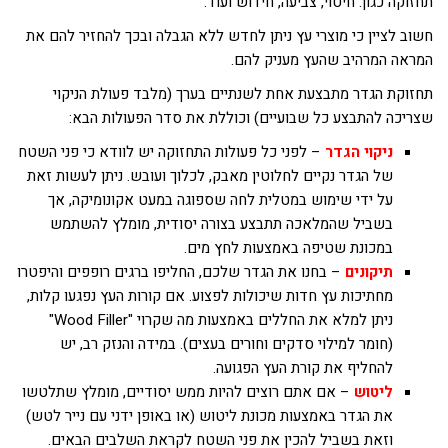
תחזוקה כגון: חיטוי, צביעה, חידוש ועוד.
חשוב לציין כי מוצרי עץ ניתן לחדש ללא הגבלה ובכך להחזיר להם את
המראה המרהיב שהעץ מעניק להם.
תחזוקת הגדר מתבצעת אחת לשנתיים בערך (מלבד פעולת הניקוי
שצריכה להתבצע כל שבועיים) וכוללת את סדר הפעולות הבא:
ניקוי הגדר
– לפני כל פעולות התחזוקה יש לוודא כי פני השטח
של הגדר נקיים לחלוטין מאבק, לכלוך ועובש. ניתן לעשות זאת
על ידי שימוש במטלית לחה שספוגה במעט אקונומיקה, אך
בשביל שהמלאכה תתבצע בצורה יסודית, מומלץ להשתמש
במכונת שטיפה באמצעות לחץ מים.
תיקונים
– בחנו את הגדר שלכם, החליפו ברגים רופפים והיפטרו
מחתיכות עץ חדות שיכולות לפצוע. אם קורות העץ נפגעו קלות,
ניתן למלא את החללים באמצעות מה שקרוי "Wood Filler"
(חומר למילוי סדקים וחורים בעצים). במידה והנזק רב, יש
להחליף את קורת העץ הפגועה.
ליטוש
– אם אתם רוצים להיות ממש יסודיים, מומלץ שתלטשו
את הגדר באמצעות מכונת ליטוש (או באופן ידני עם נייר לטש)
וזאת בשביל להכין את פני השטח לקראת השלבים הבאים.