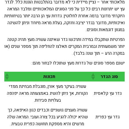
מלאכותי אחר – נציין מיידית כי לא מדובר בהתלבטות הוגנת כלל. לגדר
עץ יש יתרונות רבים כל כך על פני הסוגים המלאכותיים ומלבד המראה
היוקרתי מדובר ברמה אחרת לחלוטין. גדרות עץ הן הרבה יותר בטיחותיות
ואיכותיות, מדובר בגדר יציבה וחזקה, בעלת מראה מיוחד וניתן להשיגה
במגוון דוגמאות וסוגים.
הפרטיות שתקבלו במידה ותרכשו גדר שאיננה עשויה מעץ תהיה קטנה
יותר משמעותית ובמרבית המקרים תאלצו להחליפה תוך מספר שנים (או
במקרה הרע – תוך שנה בלבד).
ישנם מספר סוגים של גדרות מעץ שתוכלו לבחור מהם:
סוג הגדר
תכונות
עשויה בעיקר מעץ אורן, מוגבלת מבחינת ממדי
גדר עץ קלאסית
הקורות, אך ניתן להשיג באמצעותה מראה יפהפה
בעלויות סבירות.
עשויה מעצים גושניים וכבדים כגון האיפאה, כך
גדר עץ כפרית
שהיא יכולה להגיע בכל צורה ועובי. המראה שלה
מרשים והיא מספקת תחושה כפרית טבעית.