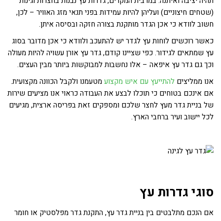
תהיה יציבה ואיתנה. במרבית המקרים, גדרות עץ נבנות בחצרות וגינות
(שטחים חיצוניים) ועליהן להיות עמידות בפני תנאי מזג האוויר – לכן,
חשוב לוודא כי אכן הגדר מותקנת בצורה חזקה ובסיסה איתן.
כאשר רוכשים לוחות עץ לגדר יש להתעכב ולוודא כי אכן מדובר בסוג
עץ שמתאים לגידור. כפי שציינו קודם, גדר עץ אורן עשויה להיות מעולה
וכך גם גדר עץ איפאה – אלו נחשבות למבוקשות ביותר מבין העצים.
אנו ממליצים
להתייעץ עם איש מקצוע
מטעמנו ולקבל הכוונה מקצועית.
אם אינכם בטוחים כי תוכלו לבצע את העבודה כראוי אנו מציעים שירות
של בניית גדר מעץ לחצר שלכם ומספקים זאת בפריסה ארצית, מגיעים
לכל יישוב ועיר ברחבי הארץ.
סוגי גדרות עץ
אם הנכם מתלבטים בין בניית גדר עץ, התקנת גדר מפלסטיק או חומר