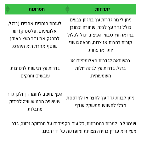
יתרונות
חסרונות
ניתן ליצור גדרות עץ במגוון צבעים
לעומת חומרים אחרים (ברזל,
כולל גדר עץ לבנה, שחורה וכמובן
אלומיניום, פלסטיק) יש
במראה עץ טבעי. העיצוב יכול לכלול
לתחזק את גדר העץ באופן
קורות רחבות או צרות, מראה גושני
שוטף אחרת היא תיהרס.
יותר או פחות.
בהשוואה לגדרות מאלומיניום או
ברזל, גדרות עץ לגינה זולות
גדרות עץ רגישות לרטיבות,
משמעותית.
עובשים וחרקים.
העץ נחשב לחומר רך ולכן גדר
ניתן לבנות גדר עץ לחצר או למרפסת
שעשויה ממנו עשויה להינזק
מבלי לחשוש ממשקל עודף
מחבלות.
שימו לב:
למרות החסרונות, כל עוד מקפידים על תחזוקה נכונה, גדר
מעץ היא עדיין בחירה מצוינת ומועדפת על ידי רבים.