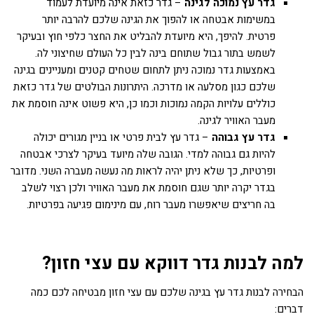
גדר עץ נמוכה לגינה
– גדר כזאת אינה מיועדת לעמוד
במשימות אבטחה או להפוך את הגינה שלכם להרבה יותר
פרטית. להיפך, היא מיועדת להבליט את החצר כלפי חוץ ובעיקר
לשמש בתור גבול שתוחם בינה לבין כל העולם שחיצוני לה.
באמצעות גדר נמוכה ניתן לתחום שטחים קטנים ומעניינים בגינה
שלכם כגון מסלעה או מדרכה. היתרונות הבולטים של גדר כזאת
כוללים עלויות הקמה נמוכות וכמו כן, היא פשוט אינה חוסמת את
מעבר האוויר לגינה.
גדר עץ גבוהה
– גדר עץ לבית פרטי או בניין מגורים יכולה
להיות גם גבוהה למדי. הגובה שלה מיועד בעיקר לצרכי אבטחה
ופרטיות, כך שלא ניתן יהיה לראות מה נעשה מעברה השני. מדובר
בגדר יקרה יותר שגם חוסמת את מעבר האוויר ולכן רצוי לשלב
בה חריצים שיאפשרו מעבר רוח, עם מינימום פגיעה בפרטיות.
למה לבנות גדר דווקא עם עצי חזון?
הבחירה לבנות גדר עץ בגינה שלכם עם עצי חזון מבטיחה לכם כמה
דברים: