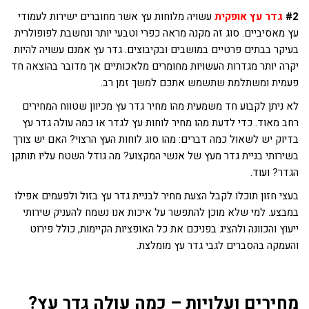
#2
גדר עץ אופקית
עשויה מלוחות עץ אשר מחוברים ישירות לעמודי
עץ מאסיביים. סוג זה מקנה מראה כפרי וטבעי יותר ונחשבת לפופולרית
בעיקר בבתים פרטיים במושבים ובקיבוצים. גדר עץ אמנם עשויה להיות
יקרה יותר מגדרות העשויות מחומרים מלאכותיים אך מדובר בהוצאה חד
פעמית ומשתלמת שתשמש אתכם למשך זמן רב.
לא ניתן לקבוע חד משמעית מהו מחיר גדר עץ מכיוון שטווח המחירים
רחב מאוד. כדי לדעת מהו מחיר לוחות עץ לגדר או כמה עולה גדר עץ
בדיוק יש לשאול כמה דברים: מהו סוג לוחות העץ הרצוי? האם יש צורך
בשירותי בניית גדר מעץ של אנשי המקצוע? מה גודל השטח עליו תותקן
הגדר? ועוד.
בעצי חזון תוכלו לקבל הצעת מחיר לבניית גדר עץ בזול ולפעמים אפילו
במבצע. למי שלא מוכן להתפשר על איכות אנו נשמח להעניק שירותי
ייעוץ והכוונה ולהציג בפניכם את כל האופציות הקיימות, כולל פירוט
והעמקה בהסברים לגבי גדר עץ מומלצת.
מחירים ועלויות – כמה עולה גדר עץ?