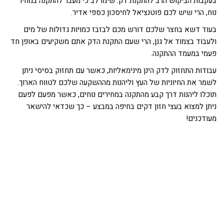
בעקבות הביקוש הרב להתקנת דק. שימו לב כי מעבר להתקנה במחיר
נוח, הרי שיש לכם פוטנציאל לחיסכון כספי אדיר.
בעוד דשא בחצר שלכם דורש מכם לבזבז כמויות גדולות של מים
ולעבוד בצמוד אל גנן, הרי שעם התקנת הדק אתם משקיעים באופן חד
פעמי במעמד ההתקנה.
עבודות התחזוק לדק הינן מינימאליות, כאשר עם תחזוק בסיסי ניתן
לשמר את החיוניות של העץ וליהנות מההשקעה שלכם לטווח הארוך.
תוכלו ליהנות דרך קבע מהתקנה במחירים נוחים, כאשר מפעם לפעם
ניתן למצוא בעצי חזון דקים בחיפה במבצע – כך שכדאי להישאר
מעודכנים!