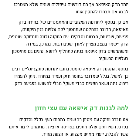
יותר מדק האיפאה אך הם דורשים טיפולים שונים שלא תצטרכו
לבצע אם תבחרו להתקין אותו.
אם כן, בנוסף ליתרונות העיצוביים והאתסטיים של בחירה בדק
מאיפאה, מדובר בהחלטה שתחסוך לכם עלויות בגין תיקונים,
פגיעות, שריטות, חבטות וסדקים. עם התקנה נכונה ותחזוקה שוטפת,
הדק יישמר במצב מצויין לאורך שנים רבות. כמו כן, במידה
ומשתמשים בדק איפאה בגינה כתחליף לדשא, נהנים גם מחיסכון
בעלויות ההשקיה.
בנוסף, התקנת דק איפאה טומנת בחובו יתרונות פונקציונליים רבים.
כך למשל, בגלל שמדובר בחומר חזק ועמיד במיוחד, ניתן להעמיד
ריהוט גינה ושאר חפצים כבדי משקל מבלי לחשוש בפגיעה בדק.
למה לבנות דק איפאה עם עצי חזון
אנו חברה ותיקה עם ניסיון רב שנים בתחום העץ בכלל והדקים
בפרט. השירותים שלנו ניתנים בפריסה ארצית . מוזמנים ליצור איתנו
קשר לקבלת, ייעוץ מאיש מקצוע, או הצעת מחיר.