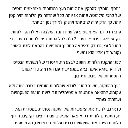
בנוסף, מומלץ להתקין את לוחות העץ במרווחים מצומצמים יחסית
של כחצי מילימטר, פחות או יותר. ככל שהרווח בין הלוחות יהיה קטן
יותר, כך הדק יהיה יציב יותר ויחזיק לאורך זמן רב יותר.
עובי הדק גם הוא משפיע על עמידותו. ההמלצה היא להתקין לוחות
דק איפאה בפרופיל בעובי 2 מ"מ לכל הפחות. יש לקחת בחשבון כי
כמו כל עץ, גם דק מאיפאה מתכווץ ומתפשט בהתאם למזג האוויר
(קור/חום) אליו הוא נחשף.
לפני התקנת הלוחות, חשוב לבצע חיטוי יסודי של תשתית הבסיס
ולוודא שהיא איננה באה במגע ישיר עם האדמה, כדי למנוע
התפתחות של עובש וריקבון.
בעץ ההתקנה, חשוב כמובן לוודא שהלוחות מונחים בצורה ישנה ולא
עקומה, לתוצאה אסתטית אופטימלית וגם לשם מניעת התעקמויות
ועיוותים בעתיד.
כדאי גם להכיר את האפשרות של התקנה נסתרת. במסגרת תהליך
זה, מתקינים לוחות דק איפאה המגיעים עם חריצים דקיקים. חירוץ
הלוחות מייתר את השימוש בברגים עליונים ובולטים, מה שמעניק