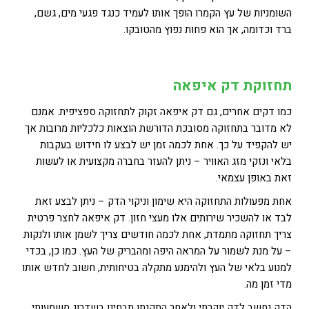
השומניות של עץ הקמרו הופך אותו לעמיד כנגד פגעי מים, גשם,
ברד וכדומה, אך הוא פחות נפוץ מהטובקו.
תחזוקת ד
ק איפאה
כמו דקים אחרים, גם דק איפאה זקוק לתחזוקה ספציפית. אמנם
לא מדובר בתחזוקה מסובכת הדורשת הוצאות כלכליות מרובות אך
יש להקפיד על כך. אחת לכמה זמן יש לבצע לו חידוש בעקבות
בלאי ונזקי מזג האוויר – ניתן להעזר בחברה מקצועית או לעשות
זאת באופן עצמאי.
אחת מפעולות התחזוקה היא שימון וניקוי הדק – ניתן לבצע זאת
לבד או להשכיר שירותים אלו מעצי חזון. דק איפאה לחצר פרטית
צריך תחזוקה מתמדת, אחת לכמה חודשים צריך לשמן אותו ולנקות
– על מנת לשמור על המראה היפה ומהבריק של העץ. כמו כן, בכדי
למנוע בלאי של העץ ולהימנע מתקלה בטיחותית, חשוב לחדש אותו
מדי זמן מה.
הדק נחשב לדק יוקרתי ולאחר התקנתו תבחינו בשדרוג משמעותי