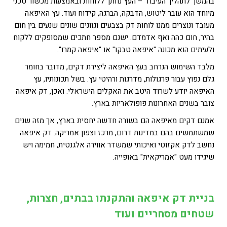
בהמשך לתהליך העיבוד – העץ נחתך ללוחות ובאמצעות מכשור טכני
מיוחד הוא עובר ליטוש, הדבקה, הברגה, קידוח ועוד. עץ האיפאה
מעובד ונוצרים ממנו לוחות דק בצבעים וגוונים שונים שנעים בין חום
בהיר, חום כהה ואף אדמדם. ישנם מספר חתכים שמסופקים ללקוח
ולעיתים הוא מכונה "איפאה טבקו" או "איפאה קמרו".
מלבד השימוש הנרחב בעץ האיפאה ליצירת דקים, מדובר בחומר
גלם נפוץ עבור פרגולות, מדרגות ורהיטי עץ. בשל תכונותיו, עץ
האיפאה יודע לשרוד היטב את האקלים הישראלי. ואכן, דק איפאה
צובר בשנים האחרונות פופולאריות בארץ.
אמנם דקים מאיפאה הם בשורה חדשה יחסית בארץ, אך מזה שנים
שמשתמשים בהם במדינות דרום, מרכז וצפון אמריקה. דק איפאה
נחשב לדק אקזוטי ואיכותי שמשדר אווירה אלגנטית, חמימה ויש
שיגידו מעט "אמריקאית" באופייה.
בניית דק איפאה והתקנתו בבתים, חצרות,
שטחים מסחריים ועוד