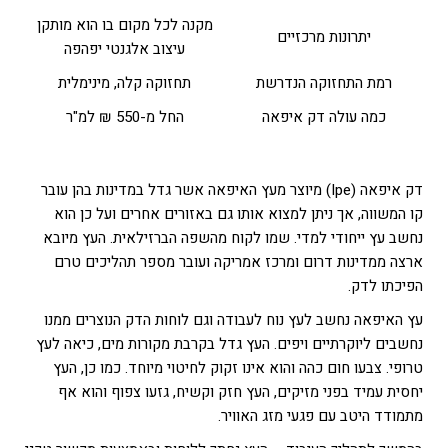
מקנה לכל מקום בו הוא מותקן
יתרונות מרכזיים
עיצוב אלגנטי יפהפה
רמת התחזוקה הנדרשת
תחזוקה קלה, מינימלית
כמה עולה דק איפאה
החל מ-550 ₪ למ"ר
דק איפאה (Ipe) מיוצר מעץ האיפאה אשר גדל במדינות בהן עובר
קו המשווה, אך ניתן למצוא אותו גם באזורים אחרים ועל כן הוא
נחשב עץ ייחודי למדי. שמו לקוח מהשפה הברזילאית. העץ מיובא
ארצה ממדינות דרום ומרכז אמריקה ועובר מספר תהליכים טרם
הפיכתו לדק.
עץ האיפאה נחשב לעץ נוח לעבודה וגם לוחות הדק הנוצרים ממנו
נחשבים ליוקרתיים ויפים. העץ גדל בקרבת מקורות מים, כיאה לעץ
טרופי. צבעו חום כהה והוא אינו זקוק לחיטוי מיוחד. כמו כן, העץ
יחסית עמיד בפני מזיקים, העץ חזק וקשיח, גזעו צפוף והוא אף
מתמודד היטב עם פגעי מזג האוויר.