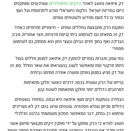
דק איפאה נחשב לאחד
הדקים הפופולריים
שנרכשים ומותקנים
כיום במדינת ישראל. הלקוח הישראלי מודע ליתרונותיו של העץ
ובוחר בו כל פעם מחדש ולשטחים שונים.
התקנת הדק מתבצעת בחללים שונים – חיצוניים ופנימיים כאחד.
דק זה מתאים גם לשימוש ביתי (גינות פרטיות, חצר אחורית, סביב
הבריכה ואף בתוך פנים הבית) ובעצי חזון הוא מסופק גם לשימוש
מסחרי.
בתי עסק וחברות בוחרים להתקין דק איפאה למגוון חללים בשל
היותו פרקטי ונוח ומאפשר לעצב בהשראתו את שאר החלל. סוג זה
של דק מגיע במגוון גוונים ומשרה אווירה חמימה וביתית.
בנייתו של הדק נעשית בכמה דרכים כאשר חלקן מתאימות
למרחבים גדולים יותר וחלקן מותאמות לשטח קטן.
הבחירה בהתקנת דקים מעץ איפאה היא נבונה, במיוחד בשטחים
גדולים מכיוון שהיא חסכונית. שטחים שיש בהם דק לא מצריכים
שימוש רב במים, דבר המאפשר חסכון משמעותי בהיבט הכלכלי.
חשוב לוודא כי הדק מותקן על ידי מתקין דקים מקצועי ומיומן אשר
יודע ומכיר את העבודה. ההתקנה איננה מסובכת ואורכת מספר שעות