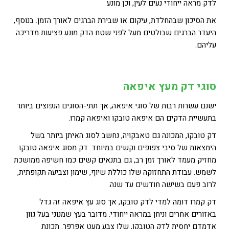
לדק מראה ייחודי נעים לעין, וכן מונע
את הסיכון שבהחלדת, עיקום או שבירת הברגים לאורך הזמן. בנוסף,
היעדר הברגים שבולטים מעל לפני שטח הדק מונע פציעות מדריכה
עליהם.
סוגי דק מעץ איפאה
ישנם עשרות רבות של סוגי איפאה, אך תתי-הסוגים הנפוצים ביותר
בתעשיית הדקים הם איפאה טובקו ואיפאה קמרו.
דק טובקו, המכונה גם טאבקויה, נחשב לסוג האיתן ביותר בשל
הימצאות של סיבי צפופים וקשים במיוחד. דק מסוג איפאה טובקו
מחזיק מעמד לאורך זמן רב, גם בתנאים קשים כמו חשיפה ממושכת
לשמש. עבודת התחזוקה שלו כוללת שיוף, שימון וצביעה תקופתית,
לרוב פעם בשישה חודשים עד שנה.
דק קמרו דומה למדי לדק טובקו, אך סוג עץ איפאה זה גדל
באזורים אחרים וניחן במראה ייחודי. מדובר בעץ שמנוני בעל גוון
אדמדם יחסית לדק הטובקו, שלו צבע מעט אפרפר. תכונת