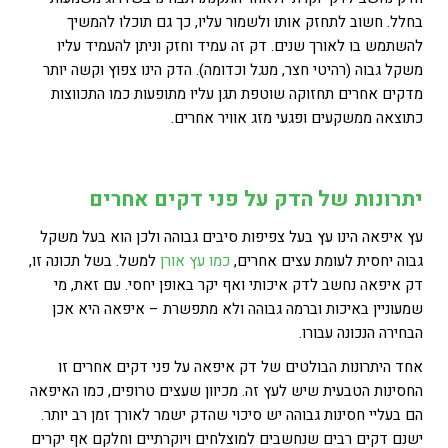
בחלל. חשוב לתחזק אותו ולשמור עליו, כך גם תוכלו להמשיך
להשתמש בו לאורך שנים. דק זה עמיד וחזק וניתן להעמיד עליו
משקל גבוה (רהיטי חצר, מנגל וכדומה). הדק הינו צפוץ וקשה יותר
מדקים אחרים תחזוקה שוטפת תגן עליו מתופעות כמו התכווצות
כתוצאה ממשקעים ופגעי מזג אוויר אחרים.
יתרונות של הדק על פני דקים אחרים
עץ איפאה הינו עץ בעל צפיפות סיבים גבוהה ולכן הוא בעל משקל
גבוה יחסית לעומת עצים אחרים,
כמו עץ אורן
למשל. בשל תכונה זו,
דק איפאה נחשב לדק איכותי ואף יקר באופן יחסי. עם זאת, מי
שמעוניין באיכות וברמה גבוהה ולא מתפשרת – איפאה היא אכן
הבחירה הנכונה עבורו.
אחד היתרונות הבולטים של דק איפאה על פני דקים אחרים זו
החסינות הטבעית שיש לעץ זה. מכיוון שעצים טרופים, כמו האיפאה
הם בעליי חסינות גבוהה יש סיכוי שהדק ישמר לאורך זמן רב יותר.
ישנם דקים רבים שנחשבים למוצלחים ויוקרתיים וחלקם אף יקרים