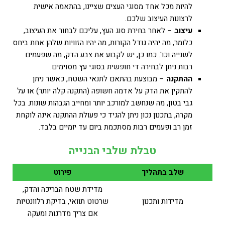
להיות מכל אחד מסוגי העצים שציינו, בהתאמה אישית
לרצונות העיצוב שלכם.
עיצוב
– לאחר בחירת סוג העץ, עליכם לבחור את העיצוב,
כלומר, מה יהיה גודל הקורות, מה יהיו הזוויות שלהן אחת ביחס
לשנייה וכו'. כמו כן, יש לקבוע את צבע הדק, מה שפעמים
רבות ניתן לבחירה די חופשית בסוגי עץ מסוימים.
ההתקנה
– מבוצעת בהתאם לתנאי השטח, כאשר ניתן
להתקין את הדק על אדמה חשופה (התקנה קלה יותר) או על
גבי בטון, מה שנחשב למורכב יותר ומחייב הגבהות שונות. בכל
מקרה, בתכנון נכון ניתן להגיד כי פעולת ההתקנה אינה לוקחת
זמן רב ופעמים רבות מסתכמת ביום עד יומיים בלבד.
טבלת שלבי הבנייה
שלב בתהליך
פירוט
מדידת שטח הבריכה והדק,
מדידות ותכנון
שרטוט תוואי, בדיקת רלוונטיות
אם צריך מדרגות ומעקה