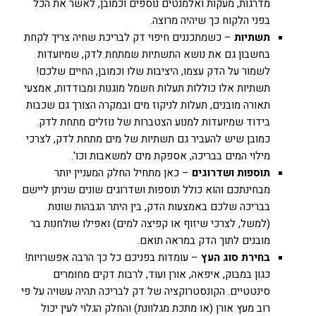
מדרגות, מעקות ואלמנטים נוספים וכמובן, לאשר את הכל
בפני הלקוח כך שיהיה מרוצה.
תשתיות
– כשמתכננים חיפוי דק לבריכת שחיה צריך לקחת
בחשבון גם את נושא התשתיות שמתחת לדק, שמיועדות
לשמור על הדק עצמו, היציבות שלו וכמובן, החיים שלכם!
תשתיות אלו כוללות תעלות חשמל מוגנות ומבודדות, אמצעי
תאורה מובנים, תעלות לניקוז מים ובמקרה הצורך גם שכבות
בידוד שמיועדות למנוע הצטברות של נוזלים מתחת לדק.
כמובן שיש להעביר גם תשתיות של מים מתחת לדק, לצרכי
מילוי המים בבריכה, אספקת מים למשאבות וכו'.
תוספות ושדרוגים
– כאן מתחיל החלק המעניין יותר
מבחינתכם והוא כולל תוספות ושדרוגים שונים שניתן ליישם
בבריכה שלכם באמצעות הדק, בין היתר הגבהות שונות
(למשל, לצרכי שיזוף או קפיצה למים) ואפילו שולחנות בר
מובנים לתוך הדק במראה תואם.
בחירת סוג העץ
– עומדות בפניכם כל כך הרבה אפשרויות!
כגון במבוק, איפאה, אורן ועוד, לרבות דקים מחומרים
סינטטיים. הקונסטרוקציה של דק לבריכה תהיה עשויה על פי
רוב מעץ אורן (או מתכת מגלוונת) והחלק הגלוי לעין יכול