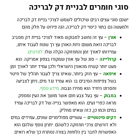
סוגי חומרים לבניית דק לבריכה
ישנם סוגי עצים רבים שיכולים לשמש לצרכי בניית דק לבריכה
ולמעשה גם בתור כיסוי דק לבריכה, הנה פירוט על חלק מהם:
אורן
– עץ זה נחשב למבוקש מאוד לצרכי בניית דק מסביב
לבריכה וזאת משום היות האורן עץ רך שנוח לעבוד איתו,
עמידותו לאורך זמן והתחזוקה הקלה שלו.
לפרטים
.
קרוליינה
– סוג של עץ אורן שמקורו בצפון אמריקה. הוא
מעט יותר קשיח מהאורן הישראלי ולכן עמיד יותר לאורך זמן.
איפאה
– עץ חזק ביותר, שאינו צריך לעבור תהליך של חיטוי
בשל צפיפות הסיבים בו. הוא עמיד נגד מים, ניתן לצביעה
וחסרונו היחיד הוא מחירו הגבוה.
מידע נוסף
.
במבוק
– עץ בעל צבע חום אשר מושך את העין ומספק
מראה כפרי נעים. הוא מאפשר בנייה של דק לבריכה עמיד
במים וכמו כן, כזה שאינו מחליק.
דקים סינטטיים
– עשויים מפולימרים שונים, עמידים במים
ולא דורשים צרכי תחזוקה כלשהם. יתרון נוסף שלהם הוא
האפשרות לחבר בין הלוחות בצורה נסתרת כך שלא רואים