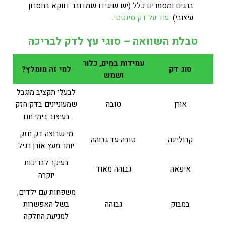
ברגים ומסמרים כלל (יש שיגידו שמדובר דווקא בחסרון
עיצובי).
עוד על דק סינטטי
.
טבלת השוואה – סוגי עץ לדק לבריכה
עמידות במים, כלור
סוג דק
למי זה מומלץ?
ושמש
לבעלי תקציב מוגבל
אורן
טובה
שמעוניינים בדק חזק
בעיצוב ביתי חם
מי שרוצה דק חזק
קרוליינה
טובה עד גבוהה
יותר מעץ אורן רגיל
בעיקר לבריכות
איפאה
גבוהה מאוד
יוקרה
משפחות עם ילדים,
במבוק
גבוהה
בשל האפשרות
למניעת החלקה