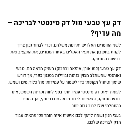
דק עץ טבעי מול דק סינטטי לבריכה –
מה עדיף
?
לשני החומרים האלו יש יתרונות משלהם, וכדי לבחור נכון צריך
לקחת בחשבון את תנאי האקלים באזור המגורים, את התקציב ואת
דרישות התחזוקה.
דק עץ טבעי (כמו אורן, איפאה ובמבוק) מעניק מראה חם, טבעי
ואותנטי שמשתלב מצוין בגינות ובווילות בסגנון כפרי, אך דורש
שימון וטיפול תקופתי כדי לשמור על עמידותו מול כלור, מים ושמש.
לעומת זאת, דק סינטטי עמיד יותר בפני לחות וקרינת השמש, אינו
דורש תחזוקה, ומאפשר ליצור מראה מודרני ונקי, אך המחיר
ההתחלתי שלו לרוב גבוה יותר.
בעצי חזון נשמח לייעץ לכם אישית איזה חומר הכי מתאים עבור
הדק לבריכה שלכם.