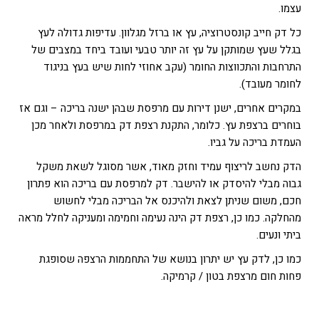
עצמו.
כל דק חייב קונסטרוציה, עץ או ברזל מגלוון. עדיפות גדולה לעץ
בגלל שעץ שמותקן על עץ זה יותר טבעי ועובד ביחד במצבים של
התרחבות והתכווצות החומר (עקב אחוזי לחות שיש בעץ בניגוד
לחומר מעובד).
במקרים אחרים, ישנן דירות עם מרפסת שבהן ישנה בריכה – וגם אז
בוחרים ברצפת עץ. כלומר, התקנת רצפת דק במרפסת ולאחר מכן
העמדת בריכה על גביו.
הדק נחשב לריצוף עמיד וחזק מאוד, אשר מסוגל לשאת משקל
גבוה מבלי להיסדק או להישבר. דק למרפסת עם בריכה הוא פתרון
חכם, משום שניתן לצאת ולהיכנס אל הבריכה מבלי לחשוש
מהחלקה. כמו כן, רצפת דק הינה נעימה וחמימה ומעניקה לחלל מראה
ביתי ונעים.
כמו כן, לדק עץ יש יתרון בנושא של התחממות הרצפה שסופגת
פחות חום מרצפת בטון / קרמיקה.