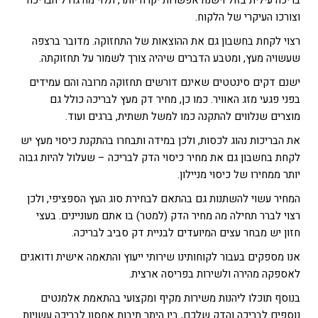
בריכה עילית בזול וישנה אפשרות יקרה יותר, תלוי מה גודל הבריכה
וצורכו העיקרי של הלקוח.
רצוי לקחת בחשבון גם את ההוצאות של התחזוקה. מדובר ברצפה
שעשויה מעץ, ומטבע הדברים שיהיה צורך לשמור על תחזוקתה.
ישנם דקים סינטטים שאינם דורשים תחזוקה מרובה והם עמידים
בפני פגעי מזג האוויר. כמו כן, מחיר דק מעץ לבריכה כולל גם
מוצרים שנלווים להתקנה כמו למשל תשתית, ברגים ועוד.
את הבריכות נהוג לכסות, ולכן במידה ותבחרו בהתקנת כיסוי מעץ יש
לקחת בחשבון גם את מחיר כיסוי הדק לבריכה – שעלול להיות גבוה
יותר ממחירו של כיסוי מניילון.
המחיר עשוי להשתנות גם בהתאם לבחירת סוג העץ הספציפי, ולכן
רצוי לברר תחילה מה מחיר הדק (למטר) בו אתם מעוניינים. בעצי
חזון יש מבחר עצים המיועדים לבניית דק סביב לבריכה.
אנו מספקים בעבור לקוחותינו שירותי ייעוץ והתאמה אישית ודואגים
לאספקה מהירה ולשירות בפריסה ארצית.
בנוסף תוכלו ליהנות משירות מקיף ומקצועי בהתאמת אלמנטים
נוספים לבריכה והדק שלכם, בין היתר תיבות אחסון לבריכה עשויות