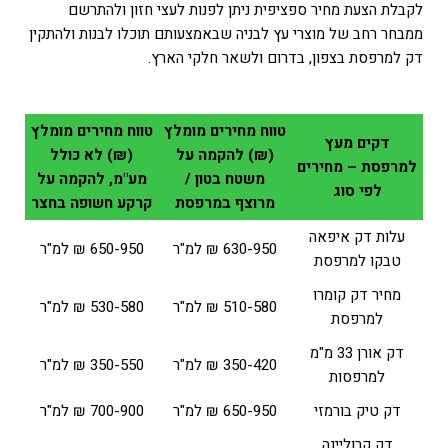
לקבלת הצעת מחיר ספציפית ניתן לפנות לעצי חזון ולהתרשם
ממבחר רחב של מוצרי עץ לבניה שבאמצעותם תוכלו לבנות ולהתקין
דק למרפסת בצפון, בדרום ולשאר חלקי הארץ.
טווח מחירים מומלץ
טווח מחירים מומלץ
דקים מעץ
(₪) להקמה על
(₪) לא כולל
למרפסת – מחירים
משטח בטון /
מע"מ, להקמה על
לפי סוג
מרוצף במרפסת
קרקע חשופה בחצר
עלות דק איפאה
630-950 ₪ למ"ר
650-950 ₪ למ"ר
טבקו למרפסת
מחיר דק קומרו
510-580 ₪ למ"ר
530-580 ₪ למ"ר
למרפסת
דק אורן 33 מ"מ
350-420 ₪ למ"ר
350-550 ₪ למ"ר
למרפסות
דק טיק בורמזי
650-950 ₪ למ"ר
700-900 ₪ למ"ר
דק קרוליינה