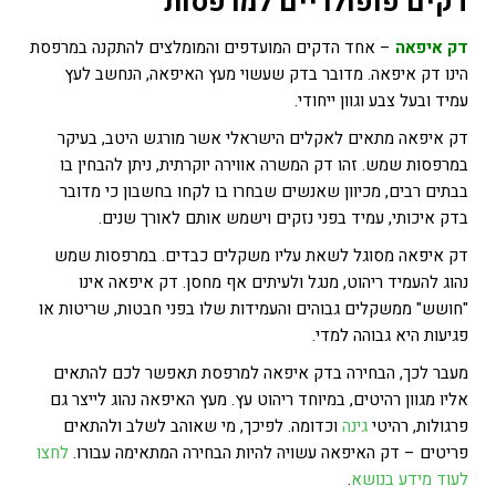
דקים פופולריים למרפסות
דק איפאה
– אחד הדקים המועדפים והמומלצים להתקנה במרפסת
הינו דק איפאה. מדובר בדק שעשוי מעץ האיפאה, הנחשב לעץ
עמיד ובעל צבע וגוון ייחודי.
דק איפאה מתאים לאקלים הישראלי אשר מורגש היטב, בעיקר
במרפסות שמש. זהו דק המשרה אווירה יוקרתית, ניתן להבחין בו
בבתים רבים, מכיוון שאנשים שבחרו בו לקחו בחשבון כי מדובר
בדק איכותי, עמיד בפני נזקים וישמש אותם לאורך שנים.
דק איפאה מסוגל לשאת עליו משקלים כבדים. במרפסות שמש
נהוג להעמיד ריהוט, מנגל ולעיתים אף מחסן. דק איפאה אינו
"חושש" ממשקלים גבוהים והעמידות שלו בפני חבטות, שריטות או
פגיעות היא גבוהה למדי.
מעבר לכך, הבחירה בדק איפאה למרפסת תאפשר לכם להתאים
אליו מגוון רהיטים, במיוחד ריהוט עץ. מעץ האיפאה נהוג לייצר גם
פרגולות, רהיטי
גינה
וכדומה. לפיכך, מי שאוהב לשלב ולהתאים
פריטים – דק האיפאה עשויה להיות הבחירה המתאימה עבורו.
לחצו
לעוד מידע בנושא
.