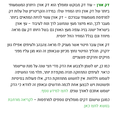
דק אורן
– עוד דק מבוקש ומומלץ הוא דק אורן. היתרון המשמעותי
ביותר של דק אורן הינו המחיר שלו. במידה והקריטריון של עלות דק
למרפסת משמעותי עבורכם – דק אורן עשוי להיות המתאים ביותר.
מעבר לכך, הוא מיוצר מעץ שנחשב לרך ונוח לעיבוד – עץ אורן.
בישראל ישנה בניה ענפה מעץ האורן גם בשל היותו דק עם מראה
מיוחד וגם בגלל המחיר הזול יחסית.
דק אורן עובר חיטוי אשר מעניק לו מראה צהבהב ולעיתים אפילו גוון
ירקרק. תהליך החיטוי נחוץ מכיוון שבאופן זה הוא מגן עליו מפני
מזיקים וחרקים פוגעניים.
כמו כן, יש לשמן ולצבוע את הדק מדי חצי שנה על מנת שיישמר
כראוי. לעיתים התחזוקה תהיה מוקפדת יותר, תלוי מהי החשיפה
לשמש וללחות. אין לחשוש מתחזוקת הדק, אלו פעולות בסיסיות
ופשוטות ויש לבצען אחת לכמה חודשים ובאופן זה לוודא כי הדק
ישמש אתכם לאורך שנים.
לחצו למידע נוסף
.
כמובן שישנם דקים מומלצים נוספים למרפסות –
לקריאה מורחבת
בנושא לחצו כאן
.