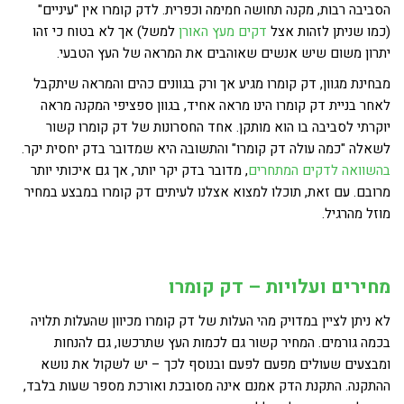
הסביבה רבות, מקנה תחושה חמימה וכפרית. לדק קומרו אין "עיניים"
(כמו שניתן לזהות אצל
דקים מעץ האורן
למשל) אך לא בטוח כי זהו
יתרון משום שיש אנשים שאוהבים את המראה של העץ הטבעי.
מבחינת מגוון, דק קומרו מגיע אך ורק בגוונים כהים והמראה שיתקבל
לאחר בניית דק קומרו הינו מראה אחיד, בגוון ספציפי המקנה מראה
יוקרתי לסביבה בו הוא מותקן. אחד החסרונות של דק קומרו קשור
לשאלה "כמה עולה דק קומרו" והתשובה היא שמדובר בדק יחסית יקר.
בהשוואה לדקים המתחרים
, מדובר בדק יקר יותר, אך גם איכותי יותר
מרובם. עם זאת, תוכלו למצוא אצלנו לעיתים דק קומרו במבצע במחיר
מוזל מהרגיל.
מחירים ועלויות – דק קומרו
לא ניתן לציין במדויק מהי העלות של דק קומרו מכיוון שהעלות תלויה
בכמה גורמים. המחיר קשור גם לכמות העץ שתרכשו, גם להנחות
ומבצעים שעולים מפעם לפעם ובנוסף לכך – יש לשקול את נושא
ההתקנה. התקנת הדק אמנם אינה מסובכת ואורכת מספר שעות בלבד,