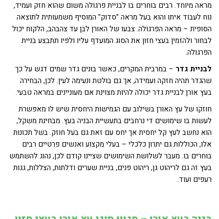
מראה מיוחד. רבים בוחרים בו לבניית פרגולה משום שהוא חזק ועמיד,
נוח לעבוד איתו והוא בעל מראה "סדוק" המוסיף משמעותית לתוצאה
הסופית – מראה הפרגולה. צבעו של האורן לבן עד צהבהב, הלקוח יכול
לבחור ולהזמין בעצי חזון את הסוג המועדף עליו ולפיו תתבצע בניית
הפרגולה.
לבניית גדר
– במרבית המקרים, כאשר בונים גדר שמים דגש על כך
שהגדר תהיה חזקה ועמידה, אך גם בולטת ונעימה לעין. לכן, הבחירה
בעץ אורן לבניית גדר יכולה להיות מצוינת אם מעוניינים במראה טבעי.
חוזקו של עץ האורן בשילוב עם הגמישות היחסית שיש לו מאפשרת
לעשות בו שימושים די נרחבים בתעשיית הבניה בעץ. מבחינת משקל,
הוא נחשב לעץ קל יחסית אך יחס עם זאת גם בעל חוזק. בשל תכונות
אלו, הכוללות גם יתרון כלכלי – בעלי מקצוע ואנשים פרטיים רבים
בוחרים בו. מעבר לשלושת השימושים שציינו קודם לכן, נהוג להשתמש
בעץ זה גם לריהוט גן, ריהוט פנים, בניית שערים ודלתות, הצללות, גגות
רעפים ועוד.