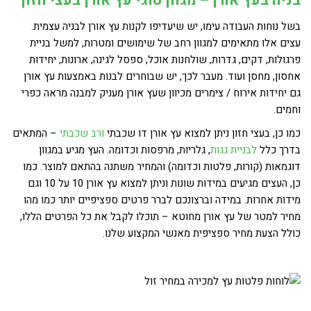
בניה בעץ אורן – מגוון סוגי עץ אורן בעצי חזון
בשל נוחות העבודה עימו, יש שיעדיפו לקנות עץ אורן לבניה עצמית.
עצים אלו מתאימים למגוון רחב של שימושים ומטרות, למשל בניית
פרגולות, דקים, גדרות, שולחנות אוכל, ספסל לגינה, ארונות, יחידות
אחסון, מחסן ועוד. מעבר לכך, יש שבוחרים לבנות באמצעות עץ אורן
גם יחידות אירוח / צימרים מכיוון שעץ אורן מעניק למבנה מראה כפרי
וחמים.
כמו כן, בעצי חזון ניתן למצוא עץ אורן דו שכבתי
ורב שכבתי
– המתאים
בדרך כלל
לבניית גגות
, גלריות, מרפסות וכדומה. העץ מגיע במגוון
דוגמאות (קורות, פלטות וכדומה) והמחיר משתנה בהתאם למוצר. כמו
כן, העצים מגיעים במידות שונות וניתן למצוא עץ אורן 10 על 10 וגם
מידות אחרות. במידה וברצונכם לברר פרטים ספציפיים יותר כמו מהו
מחיר למטר של עץ אורן מחוטא – תוכלו לקבל את כל הפרטים הללו,
כולל הצעת מחיר ספציפית מאנשי המקצוע שלנו.