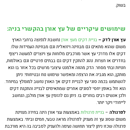
בשוק.
שימושים עיקריים של עץ אורן בהקשרי בניה:
עץ אורן לדק –
בניית דקים מעץ אורן
נחשבת לנפוצה ברחבי הארץ
משום שהוא מתאים גם מבחינה ויזואלית וגם מבחינת העמידות שלו.
דקים אלו מדרכי עץ אשר מורכבים מלוחות עץ ויוצרים למעשה ריצוף
בחדרים או חצרות. נהוג להתקין דקים גם בבתים פרטיים וגם באולמות,
חנויות ובתי מסחר. הדק מהווה אלמנט עיצובי מרשים בכל אזור בו הוא
מותקן, הוא מגביה את הרצפה ומאפשר שימוש נוח ובטיחותי. ניתן
להשתמש בכמה סוגי עץ לבניית דקים אך האורן נחשב למומלץ במיוחד.
הוא זול באופן יחסי לסוגים אחרים שמתאימים לבנייה והתקנת דקים
ולכן אנשים רבים בוחרים בו. ניתן גם להזמין עץ אורן מולבן, הנחשב
לייחודי ויקר יותר.
לפרגולה
–
בניית פרגולות
באמצעות עצי אורן הינה בחירה מצוינת
משום שסוג עץ זה מעניק לפרגולה מראה טבעי, חמים וביתי. באמצעות
פרגולה שכזו ניתן ליצור תחושה נעימה ולהעניק לסביבה בה היא מורכבת