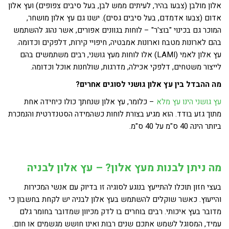
אלון מולבן (צבעו בהיר, לעיתים ממש לבן, בעל סיבים צפופים) ועץ אלון
אדום (צבעו אדמדם, בעל סיבים גסים). ישנו גם עץ אלון מושחר,
המוכר גם בכינוי "בוצ'ר" – לוחות בגוונים אפורים, אשר נהוג להשתמש
בהם לארונות מטבח וארונות אמבטיה, חיפויי קירות, דלפקים וכדומה.
עץ אלון לאמי (LAMI) אלו לוחות מעץ גושני, רבים משתמשים בהם
לייצור משטחים, דלפקי אכילה, מדרגות, שולחנות אוכל וכדומה.
מה ההבדל בין עץ אלון גושני לסוגים אחרים?
עץ גושני הינו עץ מלא
– כלומר, עץ אלון שנחתך כולו כיחידה אחת
מתוך גזע בודד. הוא מגיע בצורת לוחות כשהמידה הסטנדרטית והנמכרת
ביותר הינה 40 ס"מ על 40 ס"מ.
מה ניתן לבנות מעץ אלון? – עץ אלון לבניה
בעצי חזון תוכלו להתייעץ בנוגע לסוגיה זו בדיוק עם אנשי המכירות
והייעוץ. כאשר שוקלים להשתמש בעץ אלון לבניה יש לקחת בחשבון כי
מדובר בעץ איכותי. רבים בוחרים בו לדק מכיוון שמדובר בחומר גלם
עמיד, המסוגל לשמש אתכם שנים רבות ואינו חושש מגשמים או חום.