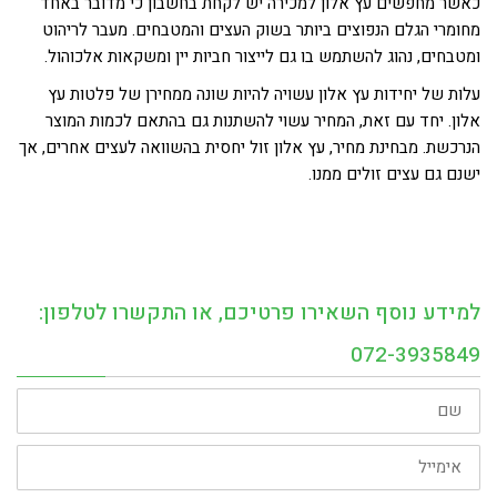
כאשר מחפשים עץ אלון למכירה יש לקחת בחשבון כי מדובר באחד
מחומרי הגלם הנפוצים ביותר בשוק העצים והמטבחים. מעבר לריהוט
ומטבחים, נהוג להשתמש בו גם לייצור חביות יין ומשקאות אלכוהול.
עלות של יחידות עץ אלון עשויה להיות שונה ממחירן של פלטות עץ
אלון. יחד עם זאת, המחיר עשוי להשתנות גם בהתאם לכמות המוצר
הנרכשת. מבחינת מחיר, עץ אלון זול יחסית בהשוואה לעצים אחרים, אך
ישנם גם עצים זולים ממנו.
למידע נוסף השאירו פרטיכם, או התקשרו לטלפון:
072-3935849
שם
אימייל