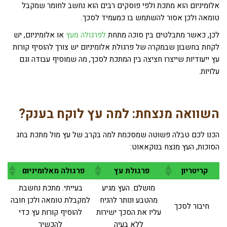
אלומיניום הוא מתכת ולפי פוסקים רבים הוא נחשב לחומר שמקבל
טומאה ולכן אסור להשתמש בו כמעמיד לסכך.
לכן, כאשר מתבלטים בין סוכה מתחת
לפרגולה מעץ
או אלומיניום, יש
לקחת בחשבון שבמקרה של פרגולת אלומיניום יש צורך להוסיף קורות
עץ ייעודיות שייצרו חציצה בין המתכת לסכך, מה שמוסיף עבודה וגם
עלויות.
השוואה מנצחת: למה עץ לוקח בענק?
הכנו לכם טבלה פשוטה שמסכמת למה בקרב של עץ מול מתכת בחג
הסוכות, העץ מנצח בנוקאאוט:
קריטריון
פרגולת עץ
פרגולה מאלומיניום
מושלם. העץ מגיע
בעייתי. מתכת נחשבת
מהטבע ונותר להניח
למקבלת טומאה ולכן חובה
חיבור לסכך
עליו את הסכך ישירות
להוסיף קורות עץ כדי
ללא בעיה
להכשיר