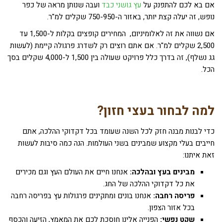
אם בא לכם להתפנק על
עץ גושני כבד
ועבה שנותן מראה של כפר
נופש, זה יעלה קצת יותר, באזור ה-750-950 שקלים למ"ר.
אם נשווה את זה לאלומיניום, המחירים קופצים בקלות ל-1,500 עד
2,500 שקלים למ"ר. אם אתם רוצים רק לשדרג פרגולה קיימת (לעשות
גג נשלף), זה בדרך כלל פרויקט שעולה בין 1,500 ל-4,000 שקלים בסך
הכל.
למה לבחור בעצי חזון?
כדי לבנות מבנה חזק לכל השנה שעומד בכל דקדוקי ההלכה, אתם
חייבים בעלי מקצוע שמבינים בשני העולמות. הנה כמה סיבות לעשות
זאת איתנו:
מבינים בעץ ובהלכה:
אנחנו חיים את העולם העץ וגם מכירים
את כל דקדוקי ההלכה של החג.
פריסה רחבה:
אנחנו בונים ומתקינים פרגולות עץ בפריסה רחבה
בכל אזור הצפון.
שקט נפשי:
הפנייה אלינו חוסכת לכם את המאמץ, הזיעה והכסף