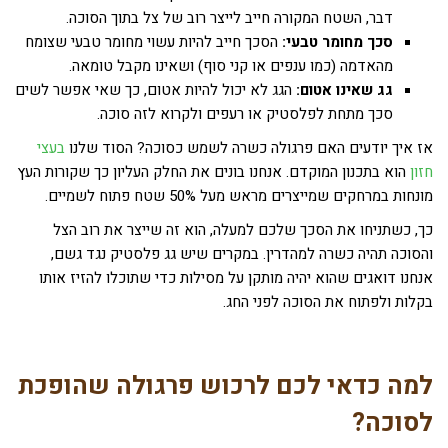
דבר, השטח המקורה חייב לייצר רוב של צל בתוך הסוכה.
סכך מחומר טבעי:
הסכך חייב להיות עשוי מחומר טבעי שצומח
מהאדמה (כמו ענפים או קני סוף) ושאינו מקבל טומאה.
גג שאינו אטום:
הגג לא יכול להיות אטום, כך שאי אפשר לשים
סכך מתחת לפלסטיק או רעפים ולקרוא לזה סוכה.
אז איך יודעים האם פרגולה כשרה לשמש כסוכה? הסוד שלנו
בעצי
חזון
הוא בתכנון המוקדם. אנחנו בונים את החלק העליון כך שקורות העץ
מונחות במרחקים שמייצרים מראש מעל 50% שטח פתוח לשמיים.
כך, כשתניחו את הסכך שלכם למעלה, הוא זה שייצר את רוב הצל
והסוכה תהיה כשרה למהדרין. במקרים שיש גג פלסטיק נגד גשם,
אנחנו דואגים שהוא יהיה מותקן על מסילות כדי שתוכלו להזיז אותו
בקלות ולפתוח את הסוכה לפני החג.
למה כדאי לכם לרכוש פרגולה שהופכת
לסוכה?