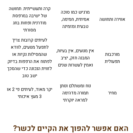
קרה ותעשייתית. תחושה
מרגיש כמו סוכה
של ישיבה במרפסת
אווירה ותחושה
אמיתית, חמימה,
מודרנית ופחות בחג
טבעית ומזמינה
מסורתי
לעיתים קרובות צריך
לתפעל מנועים, לוודא
אין מנועים, אין בעיות,
מורכבות
שהמסילות נקיות או
המבנה חזק, יציב
תפעולית
לפתוח את הרפפות בדיוק
ואמין לעשרות שנים
לזווית הנכונה כדי שהסכך
ישב טוב
נוח ומשתלם ונותן
יקר מאוד, לעיתים פי 2 או
מחיר
תמורה מדהימה
3 מעץ איכותי
למראה יוקרתי
האם אפשר להפוך את הקיים לכשר?