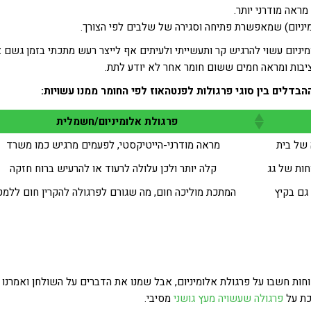
ראה מודרני יותר.
יניום) שמאפשרת פתיחה וסגירה של שלבים לפי הצורך.
יניום עשוי להרגיש קר ותעשייתי ולעיתים אף לייצר רעש מתכתי בזמן גשם א
יציבות ומראה חמים ששום חומר אחר לא יודע לתת.
דלים בין סוגי פרגולות לפנטהאוז לפי החומר ממנו עשויות:
פרגולת אלומיניום/חשמלית
 של בית
מראה מודרני-הייטיקסטי, לפעמים מרגיש כמו משרד
חות של גג
קלה יותר ולכן עלולה לרעוד או להרעיש ברוח חזקה
גם בקיץ
המתכת מוליכה חום, מה שגורם לפרגולה להקרין חום ללמ
וחות חשבו על פרגולת אלומיניום, אבל שמנו את הדברים על השולחן ואמרנו
כת על
פרגולה שעשויה מעץ גושני
מסיבי.