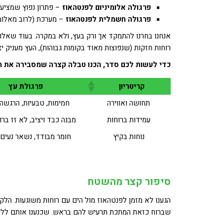
פרגולה אלומיניום לפנטהאוז
– פתרון נפוץ שמציע מ
פרגולה חשמלית לפנטהאוז
– מערכת (לרוב מאלומ
אנחנו בחרנו להתמקד אך ורק בעץ, ולא במקרה. בעוד שאלומ
רוחות חזקות (שנפוצות מאוד בקומות גבוהות), העץ מעניק 
כדי לעשות לכם סדר, הכנו טבלה קצרה שמסבירה את ההב
קריטריון
פרגולת עץ
תחושה ואווירה
חמימות, טבעיות, הרגשה
עמידות ברוחות
מבנה כבד ויציב, לא זז ברו
נוחות בקיץ
חומר מבודד, נשאר נעים 
סיפור קצר מהשטח
הגענו לא מזמן לפנטהאוז מול הים עם רוחות משוגעות. הלק
שברוח כזאת המתכת תרעיש להם בראש. שכנענו אותם לל