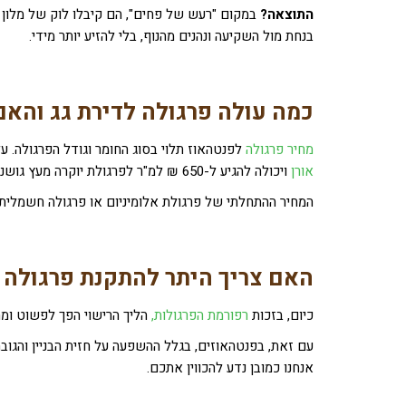
התוצאה?
במקום "רעש של פחים", הם קיבלו לוק של מלון 
בנחת מול השקיעה ונהנים מהנוף, בלי להזיע יותר מידי.
כמה עולה פרגולה לדירת גג והאם
מחיר פרגולה
לפנטהאוז תלוי בסוג החומר וגודל הפרגולה. ע
אורן
ויכולה להגיע ל-650 ₪ למ"ר לפרגולת יוקרה מעץ גושני או רב-שכבתי איכותי.
המחיר ההתחלתי של פרגולת אלומיניום או פרגולה חשמלית יה
האם צריך היתר להתקנת פרגולה ב
כיום, בזכות
רפורמת הפרגולות,
הליך הרישוי הפך לפשוט ומהי
עם זאת, בפנטהאוזים, בגלל ההשפעה על חזית הבניין והגוב
אנחנו כמובן נדע להכווין אתכם.