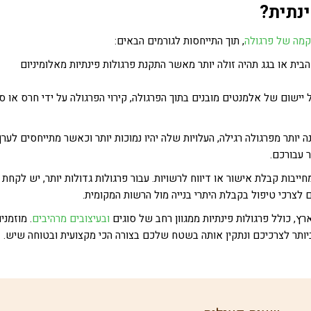
נתית?
מה של פרגולה
, תוך התייחסות לגורמים הבאים:
בית או בגג תהיה זולה יותר מאשר התקנת פרגולות פינתיות מאלומיניום
ישום של אלמנטים מובנים בתוך הפרגולה, קירוי הפרגולה על ידי חרס או סו
יותר מפרגולה רגילה, העלויות שלה יהיו נמוכות יותר וכאשר מתייחסים לערך
 עבורכם.
י פרגולות ששטחן קטן מ-20 מ"ר אינן מחייבות קבלת אישור או דיווח לרשויות. עבור פרגולות גדולות יותר, יש לקחת
לצרכי טיפול בקבלת היתרי בנייה מול הרשות המקומית.
רץ, כולל פרגולות פינתיות ממגוון רחב של סוגים
ובעיצובים מרהיבים
. מוזמני
יותר לצרכיכם ונתקין אותה בשטח שלכם בצורה הכי מקצועית ובטוחה שיש.