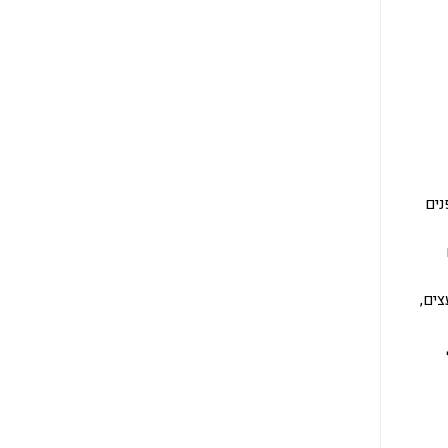
נים
צים,