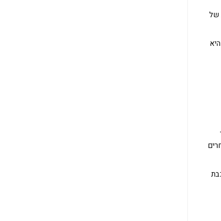
 של
היא
חרים
בת