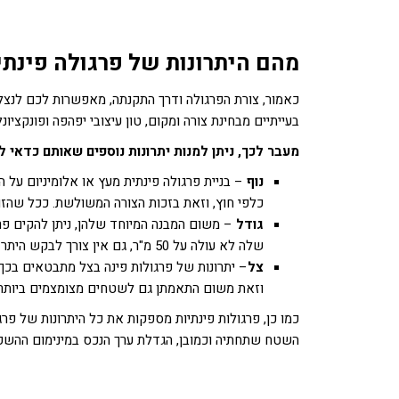
מהם היתרונות של פרגולה פינתי
כאמור, צורת הפרגולה ודרך התקנתה, מאפשרות לכם לנצל
בעייתיים מבחינת צורה ומקום, טון עיצובי יפהפה ופונקציו
מעבר לכך, ניתן למנות יתרונות נוספים שאותם כדאי ל
נוף
– בניית פרגולה פינתית מעץ או אלומיניום על 
כלפי חוץ, וזאת בזכות הצורה המשולשת. ככל שהזוו
גודל
– משום המבנה המיוחד שלהן, ניתן להקים פרג
שלה לא עולה על 50 מ"ר, גם אין צורך לבקש היתר בנייה מראש.
צל
– יתרונות של פרגולות פינה בצל מתבטאים בכך
וזאת משום התאמתן גם לשטחים מצומצמים ביותר.
כמו כן, פרגולות פינתיות מספקות את כל היתרונות של פר
השטח שתחתיה וכמובן, הגדלת ערך הנכס במינימום ההשק