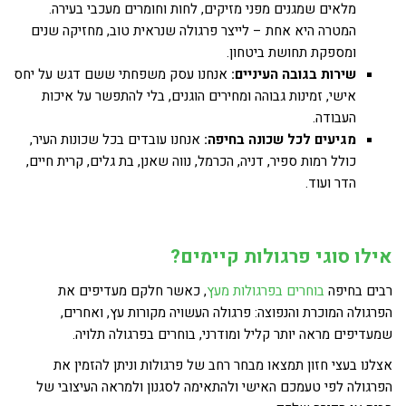
מלאים שמגנים מפני מזיקים, לחות וחומרים מעכבי בעירה.
המטרה היא אחת – לייצר פרגולה שנראית טוב, מחזיקה שנים
ומספקת תחושת ביטחון.
שירות בגובה העיניים:
אנחנו עסק משפחתי ששם דגש על יחס
אישי, זמינות גבוהה ומחירים הוגנים, בלי להתפשר על איכות
העבודה.
מגיעים לכל שכונה בחיפה:
אנחנו עובדים בכל שכונות העיר,
כולל רמות ספיר, דניה, הכרמל, נווה שאנן, בת גלים, קרית חיים,
הדר ועוד.
אילו סוגי פרגולות קיימים?
רבים בחיפה
בוחרים בפרגולות מעץ
, כאשר חלקם מעדיפים את
הפרגולה המוכרת והנפוצה: פרגולה העשויה מקורות עץ, ואחרים,
שמעדיפים מראה יותר קליל ומודרני, בוחרים בפרגולה תלויה.
אצלנו בעצי חזון תמצאו מבחר רחב של פרגולות וניתן להזמין את
הפרגולה לפי טעמכם האישי ולהתאימה לסגנון ולמראה העיצובי של