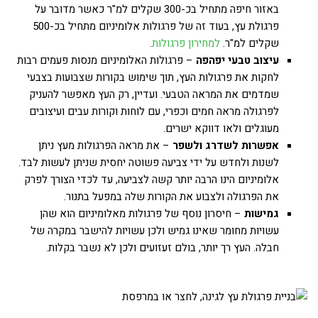
באזור חיפה מתחיל בכ-300 שקלים למ"ר כאשר מדובר על
פרגולת עץ, בעוד זה של פרגולות אלומיניום מתחיל בכ-500
שקלים למ"ר.
למחירון פרגולות
.
עיצוב טבעי יפהפה
– פרגולות האלומיניום מנסות פעמים רבות
לחקות את פרגולות העץ, תוך שימוש בקורות שצבועות בצבעי
שמדמים את המראה הטבעי. ועדיין, רק העץ מאפשר להעניק
לפרגולה מראה חמים וכפרי, עם לוחות וקורות עבים ועיצובים
מעוגלים ולאו דווקא ישרים.
אפשרות לשדרג ולשפר
– את מראה הפרגולות מעץ ניתן
לשנות ולחדש על ידי צביעה פשוטה יחסית שניתן לעשות לבד.
אלומיניום הינו הרבה יותר קשה לצביעה, עד לכדי הצורך לפרק
את הפרגולה ולצבוע את הקורות שלה במפעל בתנור.
גמישות
– חיסרון נוסף של פרגולות מאלומיניום הוא שהן
עשויות מחומר שאינו גמיש ולכן עשויות להישבר במקרה של
חבלה. העץ רך יותר, בולם זעזועים ולכן לא נשבר בקלות.