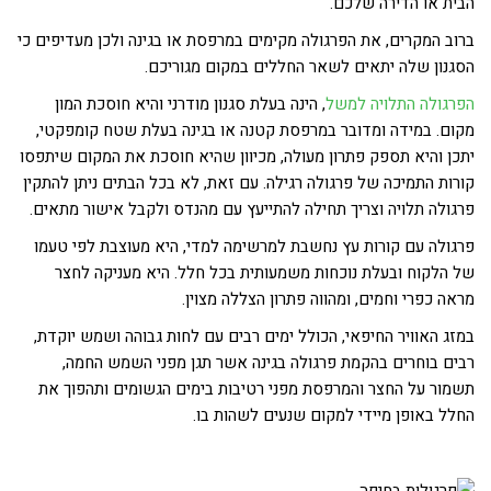
הבית או הדירה שלכם.
ברוב המקרים, את הפרגולה מקימים במרפסת או בגינה ולכן מעדיפים כי
הסגנון שלה יתאים לשאר החללים במקום מגוריכם.
הפרגולה התלויה למשל
, הינה בעלת סגנון מודרני והיא חוסכת המון
מקום. במידה ומדובר במרפסת קטנה או בגינה בעלת שטח קומפקטי,
יתכן והיא תספק פתרון מעולה, מכיוון שהיא חוסכת את המקום שיתפסו
קורות התמיכה של פרגולה רגילה. עם זאת, לא בכל הבתים ניתן להתקין
פרגולה תלויה וצריך תחילה להתייעץ עם מהנדס ולקבל אישור מתאים.
פרגולה עם קורות עץ נחשבת למרשימה למדי, היא מעוצבת לפי טעמו
של הלקוח ובעלת נוכחות משמעותית בכל חלל. היא מעניקה לחצר
מראה כפרי וחמים, ומהווה פתרון הצללה מצוין.
במזג האוויר החיפאי, הכולל ימים רבים עם לחות גבוהה ושמש יוקדת,
רבים בוחרים בהקמת פרגולה בגינה אשר תגן מפני השמש החמה,
תשמור על החצר והמרפסת מפני רטיבות בימים הגשומים ותהפוך את
החלל באופן מיידי למקום שנעים לשהות בו.