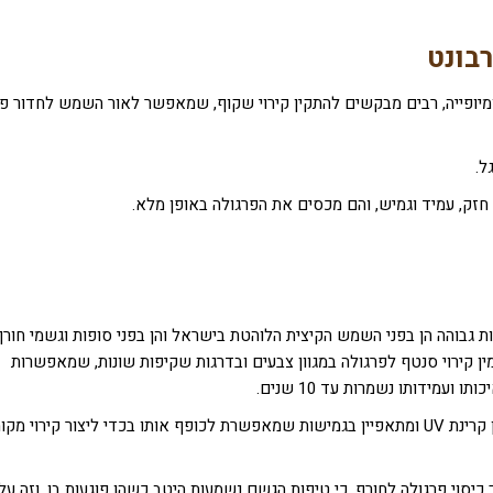
בונט
מיופייה, רבים מבקשים להתקין קירוי שקוף, שמאפשר לאור השמש לחדור פנ
חזק, עמיד וגמיש, והם מכסים את הפרגולה באופן מלא.
מ"מ. הוא מתאפיין בעמידות גבוהה הן בפני השמש הקיצית הלוהטת בישראל והן בפני סופות וגשמי חור
מין קירוי סנטף לפרגולה במגוון צבעים ובדרגות שקיפות שונות, שמאפשרות
עמידותו נשמרות עד 10 שנים.
פרט ליתרונות הפרקטיים הרבים שהוא מציע, הוא גם מסנן קרינת UV ומתאפיין בגמישות שמאפשרת לכופף אותו בכדי ליצור קירוי מ
כיסוי פרגולה לחורף, כי טיפות הגשם נשמעות היטב כשהן פוגעות בו, וזה על