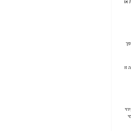
אטימות או
פך
 זו
קירוי
י