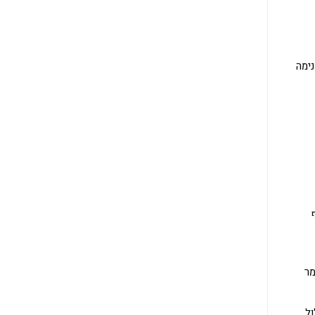
ימה
ף
קומר
ול