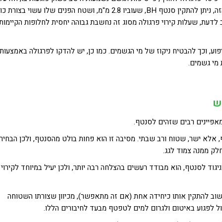
להיות מטריד עד מאוד. אולם בכדי להתגבר על החיסרון הזה, ניתן להתקין סנטף BH, שעוביו 2.8 מ"מ, ושטח הפנים שלו עשוי ב
 לדעת, שעלות קירוי פרגולה מסוג זה נחשבת גבוהה יחסית לחלופות הקיימות
פוע, וכך להבטיח ניקוז של מי הגשמים. כמו כן, יש להדקו לפרגולה באמצעות
מי גשמים.
 מאפיינים רבים שזהים לסנטף.
, אלא ישר, שטוח ורב שבתי. מסיבה זו הוא פחות בולט מהסנטף, ולכן הבחירה
לק ממנה צמוד לגג.
ניגוד לסנטף, הוא מבודד רעשים בהצלחה רבה יותר, ולכן יעיל במיוחד לקירוי
שוב להתקין אותו כיחידה אחת (אם זה מתאפשר), מכיוון שצורתו השטוחה
לפגוע באיטום ולגרום למים לטפטף מבעד לחיבורים הללו.