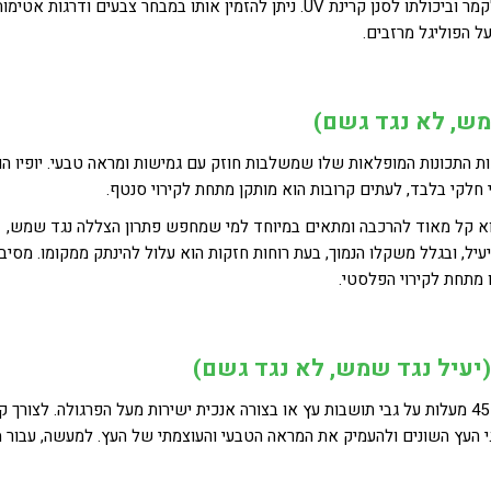
בדומה לסנטף, גם הפוליגל הוא חומר יציב וגמיש, שניתן לקמר וביכולתו לסנן קרינת UV. ניתן להזמין אותו במבחר צבעים ודרגות 
ל הפוליגל מרזבים.
מש, לא נגד גשם)
 התכונות המופלאות שלו שמשלבות חוזק עם גמישות ומראה טבעי. יופיו הו
י חלקי בלבד, לעתים קרובות הוא מותקן מתחת לקירוי סנטף.
ן הוא קל מאוד להרכבה ומתאים במיוחד למי שמחפש פתרון הצללה נגד שמש,
ל, ובגלל משקלו הנמוך, בעת רוחות חזקות הוא עלול להינתק ממקומו. מסיבה
 מתחת לקירוי הפלסטי.
(יעיל נגד שמש, לא נגד גשם)
סרגלי הצללה הם קורות עשויות מעץ, שמונחות בזווית של 45 מעלות על גבי תושבות עץ או בצורה אנכית ישירות מעל הפרגולה. לצורך 
גי העץ השונים ולהעמיק את המראה הטבעי והעוצמתי של העץ. למעשה, עבור מ