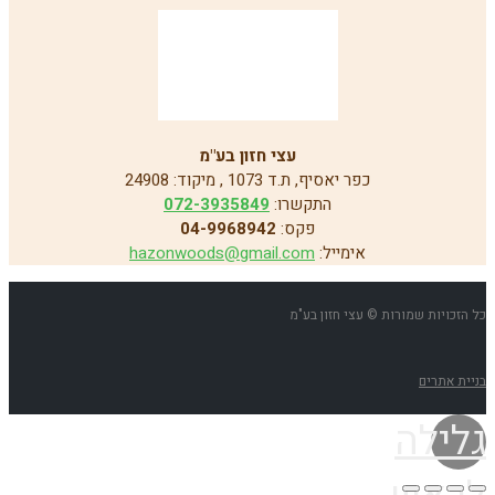
עצי חזון בע"מ
כפר יאסיף, ת.ד 1073 , מיקוד: 24908
התקשרו:
072-3935849
פקס:
04-9968942
אימייל:
hazonwoods@gmail.com
כל הזכויות שמורות © עצי חזון בע"מ
בניית אתרים
גלילה