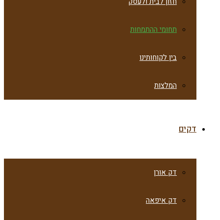
חזון לבית ולעסק
תחומי ההתמחות
בין לקוחותינו
המלצות
דקים
דק אורן
דק איפאה