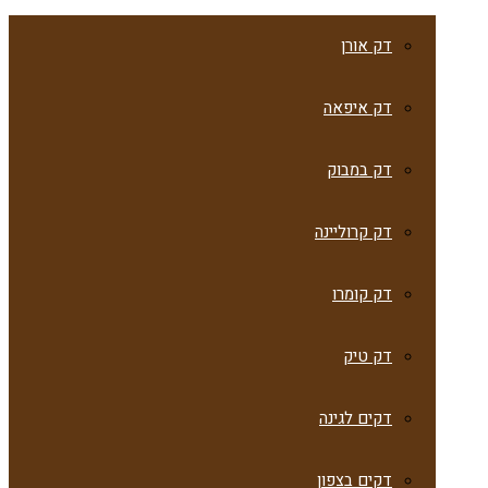
דק אורן
דק איפאה
דק במבוק
דק קרוליינה
דק קומרו
דק טיק
דקים לגינה
דקים בצפון