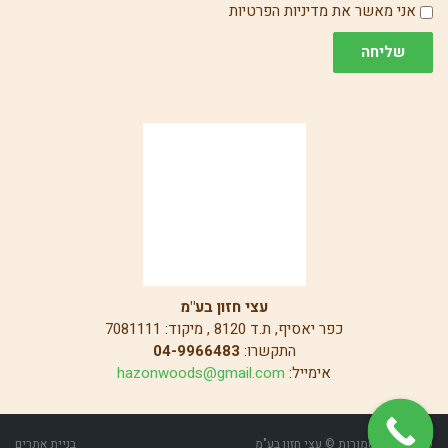
הסכמה
אני מאשר את מדיניות הפרטיות
שליחה
עצי חזון בע"מ
כפר יאסיף, ת.ד 8120 , מיקוד: 7081111
התקשרו:
04-9966483
אימייל:
hazonwoods@gmail.com
כל הזכויות שמורות © עצי חזון בע"מ
בניית אתרים