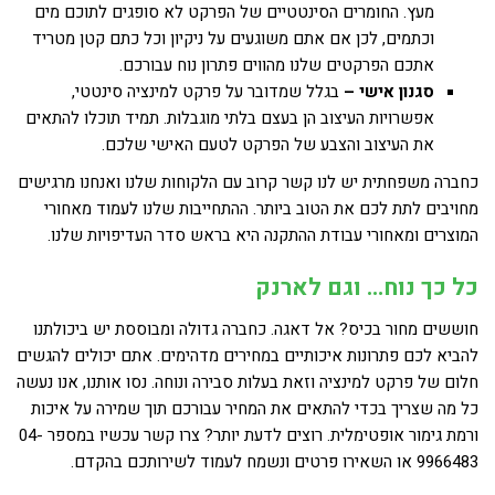
מעץ. החומרים הסינטטיים של הפרקט לא סופגים לתוכם מים
וכתמים, לכן אם אתם משוגעים על ניקיון וכל כתם קטן מטריד
אתכם הפרקטים שלנו מהווים פתרון נוח עבורכם.
סגנון אישי –
בגלל שמדובר על
פרקט למינציה
סינטטי,
אפשרויות העיצוב הן בעצם בלתי מוגבלות. תמיד תוכלו להתאים
את העיצוב והצבע של הפרקט לטעם האישי שלכם.
כחברה משפחתית יש לנו קשר קרוב עם הלקוחות שלנו ואנחנו מרגישים
מחויבים לתת לכם את הטוב ביותר. ההתחייבות שלנו לעמוד מאחורי
המוצרים ומאחורי עבודת ההתקנה היא בראש סדר העדיפויות שלנו.
כל כך נוח… וגם לארנק
חוששים מחור בכיס? אל דאגה. כחברה גדולה ומבוססת יש ביכולתנו
להביא לכם פתרונות איכותיים במחירים מדהימים. אתם יכולים להגשים
חלום של
פרקט למינציה
וזאת בעלות סבירה ונוחה. נסו אותנו, אנו נעשה
כל מה שצריך בכדי להתאים את המחיר עבורכם תוך שמירה על איכות
ורמת גימור אופטימלית. רוצים לדעת יותר? צרו קשר עכשיו במספר 04-
9966483 או השאירו פרטים ונשמח לעמוד לשירותכם בהקדם.